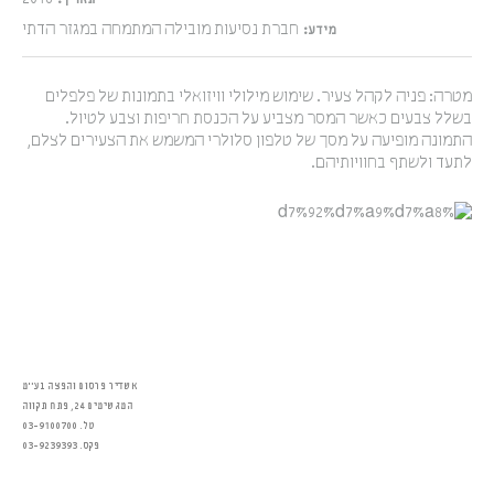
תאריך:
חברת נסיעות מובילה המתמחה במגזר הדתי
מידע:
מטרה: פניה לקהל צעיר. שימוש מילולי וויזואלי בתמונות של פלפלים
בשלל צבעים כאשר המסר מצביע על הכנסת חריפות וצבע לטיול.
התמונה מופיעה על מסך של טלפון סלולרי המשמש את הצעירים לצלם,
לתעד ולשתף בחוויותיהם.
אשדיר פרסום והפצה בע״מ
המגשימים 24, פתח תקווה
טל. 03-9100700
פקס. 03-9239393