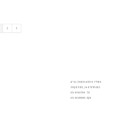
2
3
אשדיר פרסום והפצה בע״מ
המגשימים 24, פתח תקווה
טל. 03-9100700
פקס. 03-9239393